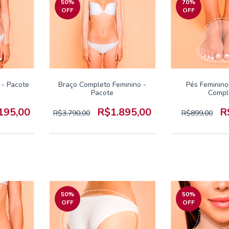
50
%
70
%
OFF
OFF
 - Pacote
Braço Completo Feminino -
Pés Feminino
Pacote
Compl
195,00
R$1.895,00
R
R$3.790,00
R$899,00
50
%
50
%
OFF
OFF