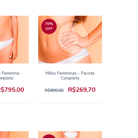
70
%
OFF
s Feminina -
Mãos Femininas - Pacote
ompleto
Completo
$795,00
R$269,70
R$899,00