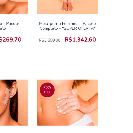
o - Pacote
Meia-perna Feminina - Pacote
eto
Completo - *SUPER OFERTA*
$269,70
R$1.342,60
R$3.590,00
70
%
OFF