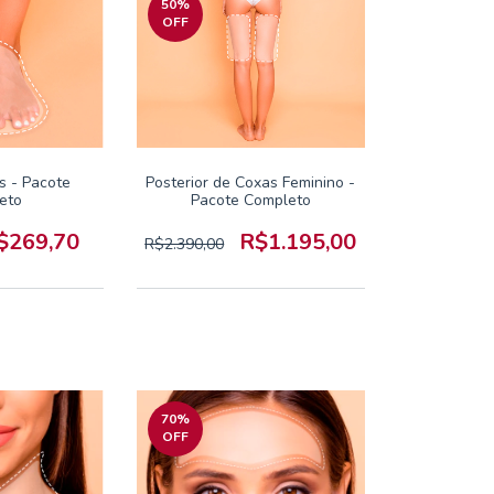
50
%
OFF
s - Pacote
Posterior de Coxas Feminino -
eto
Pacote Completo
$269,70
R$1.195,00
R$2.390,00
70
%
OFF