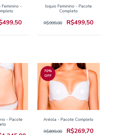
 Feminino -
Ísquio Feminino - Pacote
ompleto
Completo
$499,50
R$499,50
R$999,00
70
%
OFF
no - Pacote
Aréola - Pacote Completo
eto
R$269,70
R$899,00