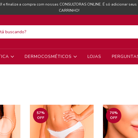
I e finalize a compra com nossas CONSULTORAS ONLINE. É só adicionar seus
CARRINHO!
TICA
DERMOCOSMÉTICOS
LOJAS
PERGUNTA
57
%
70
%
OFF
OFF