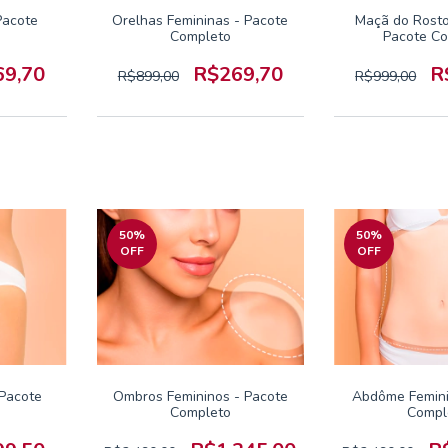
Pacote
Orelhas Femininas - Pacote
Maçã do Rosto
Completo
Pacote C
69,70
R$269,70
R
R$899,00
R$999,00
50
%
50
%
OFF
OFF
 Pacote
Ombros Femininos - Pacote
Abdôme Femini
Completo
Compl