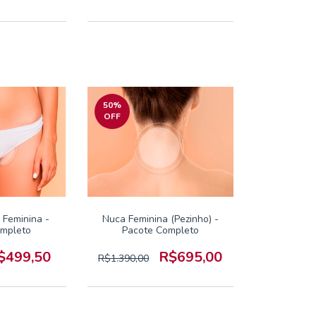
50
%
OFF
r Feminina -
Nuca Feminina (Pezinho) -
ompleto
Pacote Completo
$499,50
R$695,00
R$1.390,00