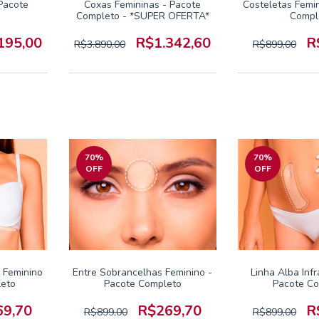
Pacote
Coxas Femininas - Pacote
Costeletas Femin
Completo - *SUPER OFERTA*
Compl
195,00
R$1.342,60
R
R$3.890,00
R$899,00
70
%
70
%
OFF
OFF
) Feminino
Entre Sobrancelhas Feminino -
Linha Alba Infr
leto
Pacote Completo
Pacote C
69,70
R$269,70
R
R$899,00
R$899,00