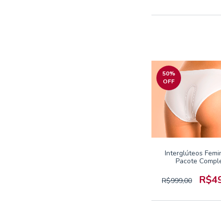
50
%
OFF
Interglúteos Femi
Pacote Compl
R$4
R$999,00