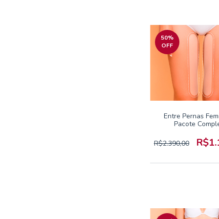
50
%
OFF
Entre Pernas Femi
Pacote Compl
R$1.
R$2.390,00