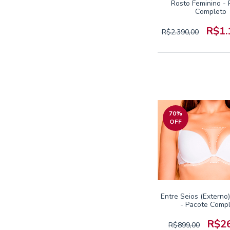
Rosto Feminino - 
Completo
R$1.
R$2.390,00
70
%
OFF
Entre Seios (Externo
- Pacote Comp
R$2
R$899,00