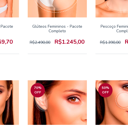
 Pacote
Glúteos Femininos - Pacote
Pescoço Femin
Completo
Compl
69,70
R$1.245,00
R
R$2.490,00
R$1.390,00
70
%
50
%
OFF
OFF