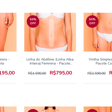
50
%
50
%
OFF
OFF
nino -
Linha do Abdôme (Linha Alba
Virilha Simple
eto
Inteira) Feminina - Pacote
Pacote C
Completo
195,00
R$795,00
R
R$1.590,00
R$1.590,00