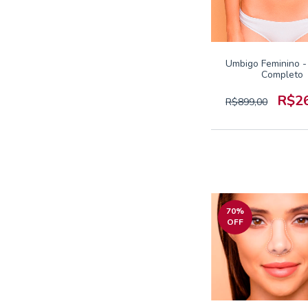
Umbigo Feminino -
Completo
R$2
R$899,00
70
%
OFF