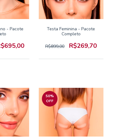
ino - Pacote
Testa Feminina - Pacote
eto
Completo
$695,00
R$269,70
R$899,00
50
%
OFF