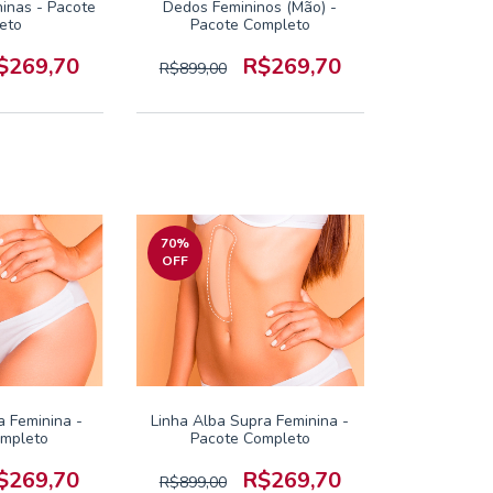
inas - Pacote
Dedos Femininos (Mão) -
eto
Pacote Completo
$269,70
R$269,70
R$899,00
70
%
OFF
a Feminina -
Linha Alba Supra Feminina -
ompleto
Pacote Completo
$269,70
R$269,70
R$899,00