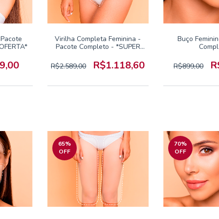
 Pacote
Virilha Completa Feminina -
Buço Feminin
 OFERTA*
Pacote Completo - *SUPER
Compl
OFERTA*
9,00
R$1.118,60
R
R$2.589,00
R$899,00
65
%
70
%
OFF
OFF