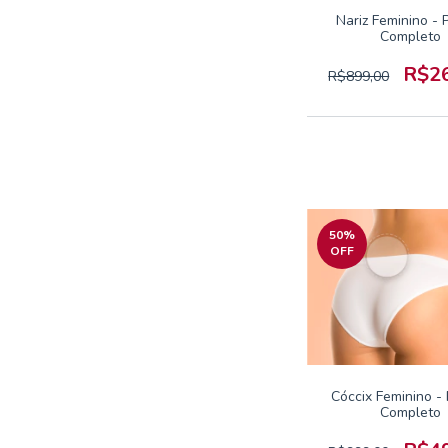
Nariz Feminino - 
Completo
R$2
R$899,00
50
%
OFF
Cóccix Feminino -
Completo