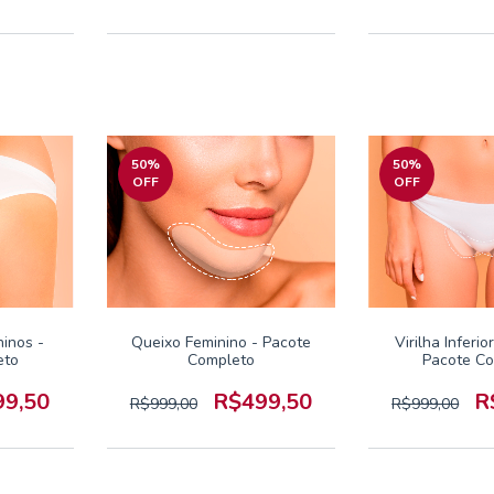
50
%
50
%
OFF
OFF
ninos -
Queixo Feminino - Pacote
Virilha Inferio
eto
Completo
Pacote C
99,50
R$499,50
R
R$999,00
R$999,00