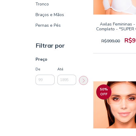
Tronco
Braços e Mãos
Axilas Femininas -
Pernas e Pés
Completo - *SUPER
R$9
R$999,00
Filtrar por
Preço
De
Até
50
%
OFF