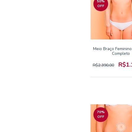
50
%
OFF
Meio Braço Feminino
Completo
R$1.
R$2.390,00
70
%
OFF