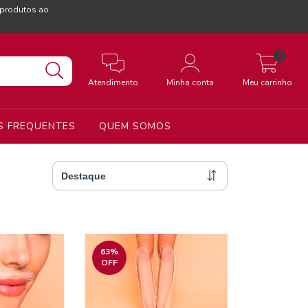
 produtos ao
0
Atendimento
Minha conta
Meu carrinho
S FREQUENTES
QUEM SOMOS
63
%
OFF