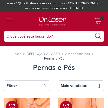
Reserve AQUI e finalize a compra com nossas CONSULTORAS ONLINE. É
só adicionar seus produtos ao CARRINHO!
0
Início
>
DEPILAÇÃO A LASER
>
Áreas femininas
>
Pernas e Pés
Pernas e Pés
Filtrar
57
%
50
%