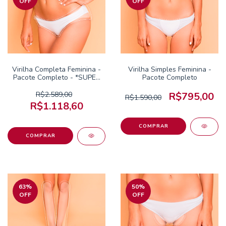
OFF
OFF
Virilha Completa Feminina -
Virilha Simples Feminina -
Pacote Completo - *SUPER
Pacote Completo
OFERTA*
R$2.589,00
R$795,00
R$1.590,00
R$1.118,60
63
%
50
%
OFF
OFF