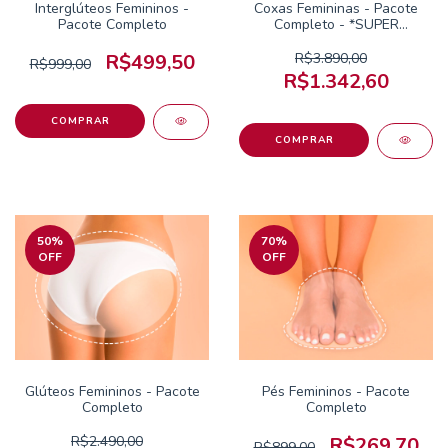
Interglúteos Femininos -
Coxas Femininas - Pacote
Pacote Completo
Completo - *SUPER
OFERTA*
R$499,50
R$3.890,00
R$999,00
R$1.342,60
50
%
70
%
OFF
OFF
Glúteos Femininos - Pacote
Pés Femininos - Pacote
Completo
Completo
R$2.490,00
R$269,70
R$899,00