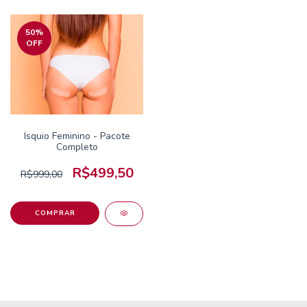
50
%
OFF
Ísquio Feminino - Pacote
Completo
R$499,50
R$999,00