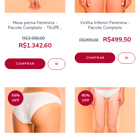
Meia-perna Feminina -
Virilha Inferior Feminina -
Pacote Completo - *SUPER
Pacote Completo
OFERTA*
R$3.590,00
R$499,50
R$999,00
R$1.342,60
50
%
65
%
OFF
OFF