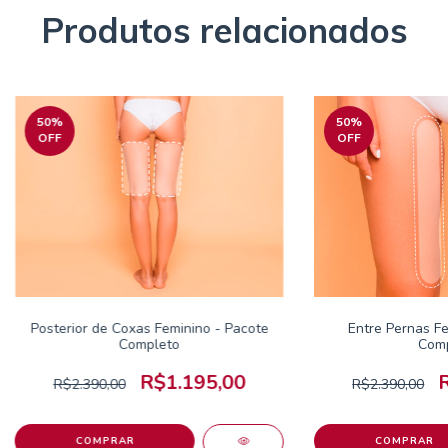
Produtos relacionados
50
%
50
%
OFF
OFF
Posterior de Coxas Feminino - Pacote
Entre Pernas Fe
Completo
Comp
R$1.195,00
R$2.390,00
R$2.390,00