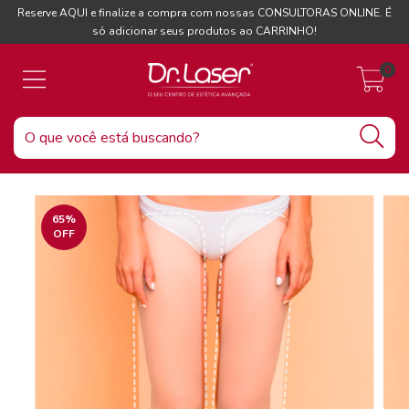
Reserve AQUI e finalize a compra com nossas CONSULTORAS ONLINE. É
só adicionar seus produtos ao CARRINHO!
0
65
%
OFF