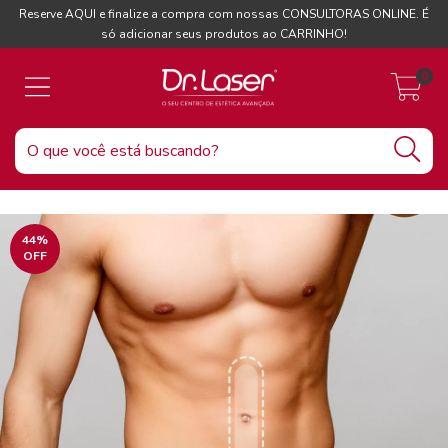
Reserve AQUI e finalize a compra com nossas CONSULTORAS ONLINE. É
só adicionar seus produtos ao CARRINHO!
0
44
%
OFF