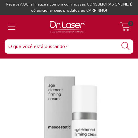
Reserve AQUI e finalize a compra com nossas CONSULTORAS ONLINE. É
só adicionar seus produtos ao CARRINHO!
0